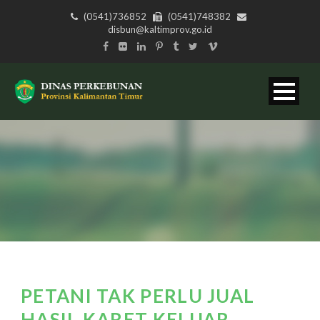
(0541)736852
(0541)748382
disbun@kaltimprov.go.id
PETANI TAK PERLU JUAL
HASIL KARET KELUAR