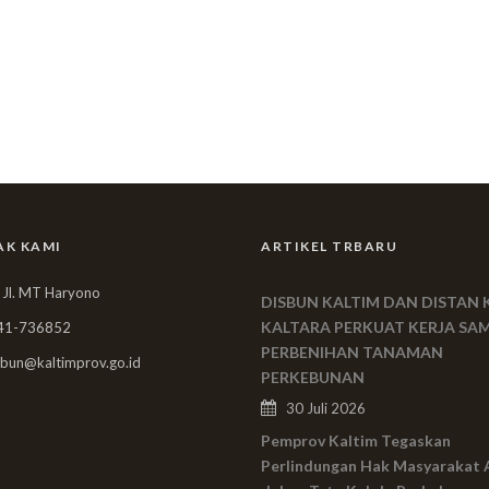
AK KAMI
ARTIKEL TRBARU
 Jl. MT Haryono
DISBUN KALTIM DAN DISTAN 
KALTARA PERKUAT KERJA SA
41-736852
PERBENIHAN TANAMAN
bun@kaltimprov.go.id
PERKEBUNAN
30 Juli 2026
Pemprov Kaltim Tegaskan
Perlindungan Hak Masyarakat 