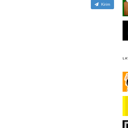
Kirim
L