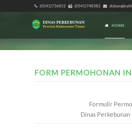
(0541)736852
(0541)748382
disbun@kalti
HOME
FORM PERMOHONAN IN
Formulir Permo
Dinas Perkebunan 