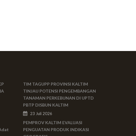
KP
TIM TAGUPP PROVINSI KALTIM
MA
TINJAU POTENSI PENGEMBANGAN
TANAMAN PERKEBUNAN DI UPTD
PBTP DISBUN KALTIM
23 Juli 2026
PEMPROV KALTIM EVALUASI
Adat
PENGUATAN PRODUK INDIKASI