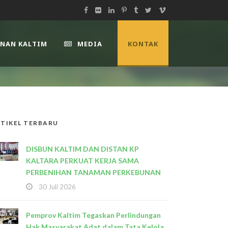
UNAN KALTIM
MEDIA
KONTAK
TIKEL TERBARU
DISBUN KALTIM DAN DISTAN KP
KALTARA PERKUAT KERJA SAMA
PERBENIHAN TANAMAN PERKEBUNAN
30 Juli 2026
Pemprov Kaltim Tegaskan Perlindungan
Hak Masyarakat Adat dalam Tata Kelola