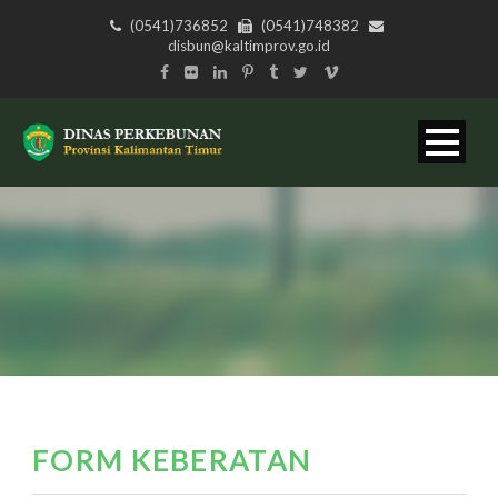
(0541)736852
(0541)748382
disbun@kaltimprov.go.id
FORM KEBERATAN