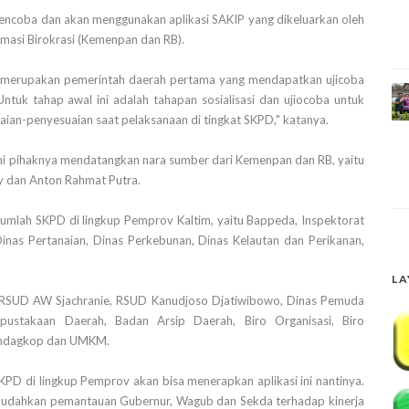
encoba dan akan menggunakan aplikasi SAKIP yang dikeluarkan oleh
asi Birokrasi (Kemenpan dan RB).
ita merupakan pemerintah daerah pertama yang mendapatkan ujicoba
ntuk tahap awal ini adalah tahapan sosialisasi dan ujiocoba untuk
ian-penyesuaian saat pelaksanaan di tingkat SKPD," katanya.
 ini pihaknya mendatangkan nara sumber dari Kemenpan dan RB, yaitu
y dan Anton Rahmat Putra.
ejumlah SKPD di lingkup Pemprov Kaltim, yaitu Bappeda, Inspektorat
nas Pertanaian, Dinas Perkebunan, Dinas Kelautan dan Perikanan,
LA
n, RSUD AW Sjachranie, RSUD Kanudjoso Djatiwibowo, Dinas Pemuda
ustakaan Daerah, Badan Arsip Daerah, Biro Organisasi, Biro
rindagkop dan UMKM.
SKPD di lingkup Pemprov akan bisa menerapkan aplikasi ini nantinya.
udahkan pemantauan Gubernur, Wagub dan Sekda terhadap kinerja