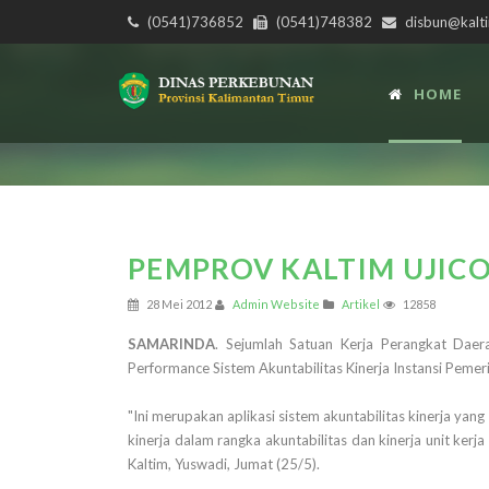
(0541)736852
(0541)748382
disbun@kalti
HOME
PEMPROV KALTIM UJIC
28 Mei 2012
Admin Website
Artikel
12858
SAMARINDA
. Sejumlah Satuan Kerja Perangkat Daer
Performance Sistem Akuntabilitas Kinerja Instansi Pemer
"Ini merupakan aplikasi sistem akuntabilitas kinerja 
kinerja dalam rangka akuntabilitas dan kinerja unit kerj
Kaltim, Yuswadi, Jumat (25/5).