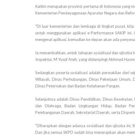
Kaltim merupakan provinsi pertama di Indonesia yang m
Kementerian Pendayagunaan Aparatur Negara dan Reform
"Di luar kementerian dan lembaga di tingkat pusat, k
untuk menggunakan aplikasi e-Performance SAKIP ini. U
mengenal aplikasi, kemudian ke depan akan ada penyesua
Ia menambahkan, untuk tahapan sosialisasi dan ujicoba
Inspektur, M Yusuf Ateh, yang didampingi Akhmad Hasm
Sedangkan peserta sosialisasi adalah perwakilan dari s
Wilayah, Dinas Perhubungan, Dinas Pekerjaan Umum, Di
Dinas Peternakan dan Badan Ketahanan Pangan.
Selanjutnya adalah Dinas Pendidikan, Dinas Kesehata
dan Olahraga, Badan Lingkungan Hidup, Badan Perp
Pembangunan Daerah, Sekretariat Daerah, serta Dispe
"Diharapkan dengan adanya sosialisasi dan ujicoba ini, 
Dan jika semua SKPD sudah bisa menerapkan akan mem