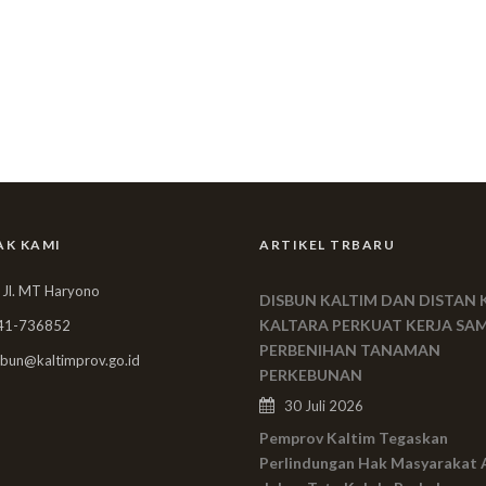
AK KAMI
ARTIKEL TRBARU
 Jl. MT Haryono
DISBUN KALTIM DAN DISTAN 
KALTARA PERKUAT KERJA SA
41-736852
PERBENIHAN TANAMAN
bun@kaltimprov.go.id
PERKEBUNAN
30 Juli 2026
Pemprov Kaltim Tegaskan
Perlindungan Hak Masyarakat 