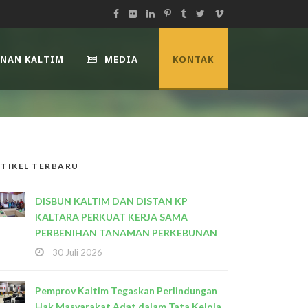
UNAN KALTIM
MEDIA
KONTAK
TIKEL TERBARU
DISBUN KALTIM DAN DISTAN KP
KALTARA PERKUAT KERJA SAMA
PERBENIHAN TANAMAN PERKEBUNAN
30 Juli 2026
Pemprov Kaltim Tegaskan Perlindungan
Hak Masyarakat Adat dalam Tata Kelola