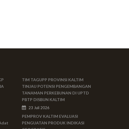
KP
TIM TAGUPP PROVINSI KALTIM
MA
TINJAU POTENSI PENGEMBANGAN
TANAMAN PERKEBUNAN DI UPTD
PBTP DISBUN KALTIM
23 Juli 2026
PEMPROV KALTIM EVALUASI
Adat
PENGUATAN PRODUK INDIKASI