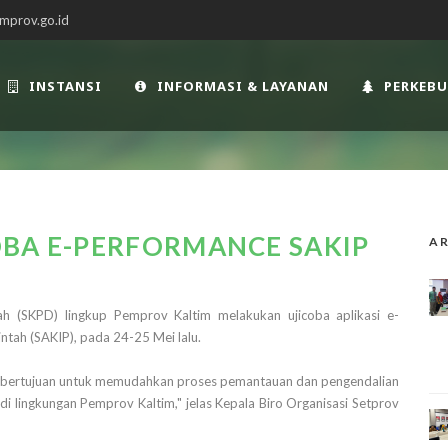
mprov.go.id
INSTANSI
INFORMASI & LAYANAN
PERKEB
OBA E-PERFORMANCE SAKIP
AR
ah (SKPD) lingkup Pemprov Kaltim melakukan ujicoba aplikasi e-
intah (SAKIP), pada 24-25 Mei lalu.
yang bertujuan untuk memudahkan proses pemantauan dan pengendalian
a di lingkungan Pemprov Kaltim," jelas Kepala Biro Organisasi Setprov