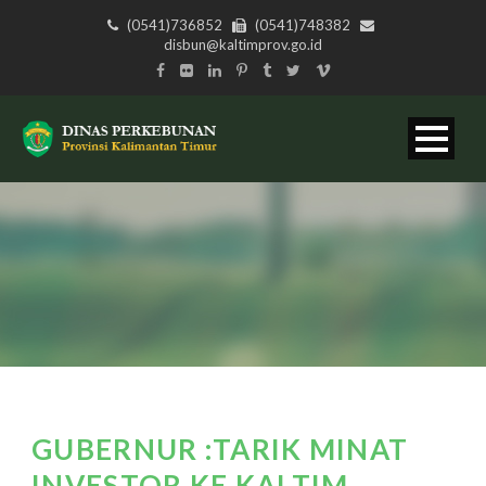
(0541)736852
(0541)748382
disbun@kaltimprov.go.id
GUBERNUR :TARIK MINAT
INVESTOR KE KALTIM