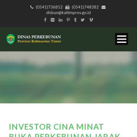
(0541)736852
(0541)748382
disbun@kaltimprov.go.id
INVESTOR CINA MINAT
BUKA PERKEBUNAN JARAK