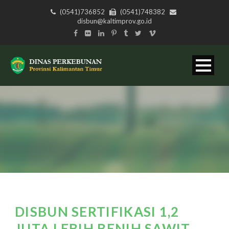
(0541)736852
(0541)748382
disbun@kaltimprov.go.id
DISBUN SERTIFIKASI 1,2
JUTA LEBIH BENIH SAWIT