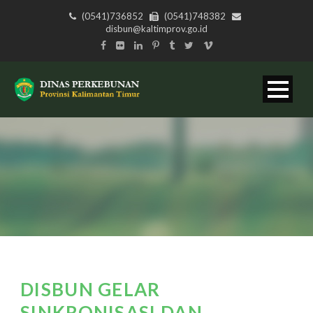
(0541)736852
(0541)748382
disbun@kaltimprov.go.id
DISBUN GELAR
SINKRONISASI DAN