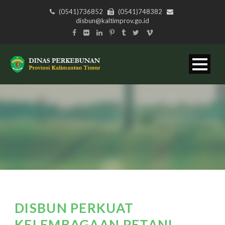
(0541)736852
(0541)748382
disbun@kaltimprov.go.id
DISBUN PERKUAT
KELEMBAGAAN PETANI