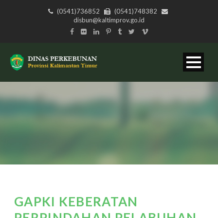
(0541)736852
(0541)748382
disbun@kaltimprov.go.id
GAPKI KEBERATAN
PERPINDAHAN PELABUHAN