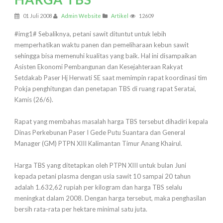
01 Juli 2008
Admin Website
Artikel
12609
#img1# Sebaliknya, petani sawit dituntut untuk lebih
memperhatikan waktu panen dan pemeliharaan kebun sawit
sehingga bisa memenuhi kualitas yang baik. Hal ini disampaikan
Asisten Ekonomi Pembangunan dan Kesejahteraan Rakyat
Setdakab Paser Hj Herwati SE saat memimpin rapat koordinasi tim
Pokja penghitungan dan penetapan TBS di ruang rapat Seratai,
Kamis (26/6).
Rapat yang membahas masalah harga TBS tersebut dihadiri kepala
Dinas Perkebunan Paser I Gede Putu Suantara dan General
Manager (GM) PTPN XIII Kalimantan Timur Anang Khairul.
Harga TBS yang ditetapkan oleh PTPN XIII untuk bulan Juni
kepada petani plasma dengan usia sawit 10 sampai 20 tahun
adalah 1.632,62 rupiah per kilogram dan harga TBS selalu
meningkat dalam 2008. Dengan harga tersebut, maka penghasilan
bersih rata-rata per hektare minimal satu juta.