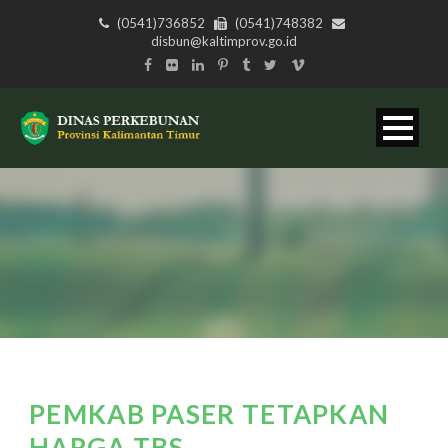
(0541)736852
(0541)748382
disbun@kaltimprov.go.id
PEMKAB PASER TETAPKAN
HARGA TBS