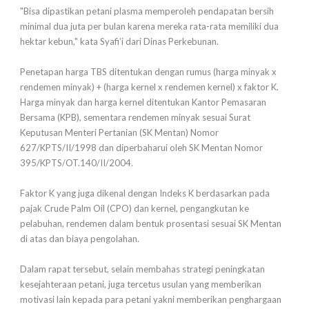
"Bisa dipastikan petani plasma memperoleh pendapatan bersih
minimal dua juta per bulan karena mereka rata-rata memiliki dua
hektar kebun," kata Syafi’i dari Dinas Perkebunan.
Penetapan harga TBS ditentukan dengan rumus (harga minyak x
rendemen minyak) + (harga kernel x rendemen kernel) x faktor K.
Harga minyak dan harga kernel ditentukan Kantor Pemasaran
Bersama (KPB), sementara rendemen minyak sesuai Surat
Keputusan Menteri Pertanian (SK Mentan) Nomor
627/KPTS/II/1998 dan diperbaharui oleh SK Mentan Nomor
395/KPTS/OT.140/II/2004.
Faktor K yang juga dikenal dengan Indeks K berdasarkan pada
pajak Crude Palm Oil (CPO) dan kernel, pengangkutan ke
pelabuhan, rendemen dalam bentuk prosentasi sesuai SK Mentan
di atas dan biaya pengolahan.
Dalam rapat tersebut, selain membahas strategi peningkatan
kesejahteraan petani, juga tercetus usulan yang memberikan
motivasi lain kepada para petani yakni memberikan penghargaan