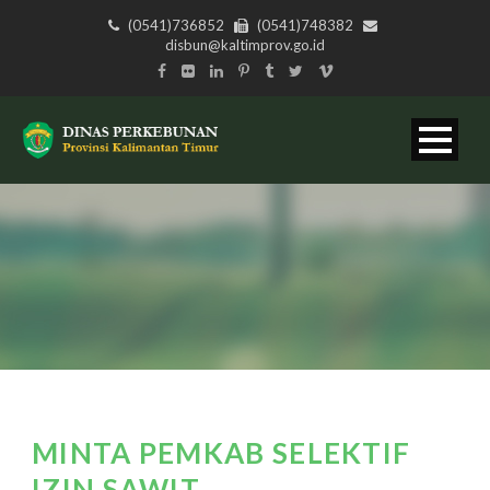
(0541)736852
(0541)748382
disbun@kaltimprov.go.id
MINTA PEMKAB SELEKTIF
IZIN SAWIT