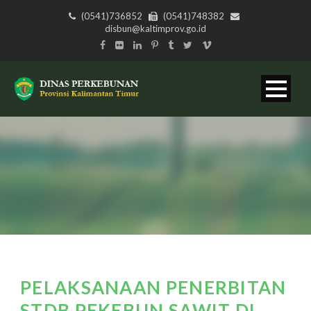
(0541)736852
(0541)748382
disbun@kaltimprov.go.id
PELAKSANAAN PENERBITAN
STDB PEKEBUN SAWIT DI