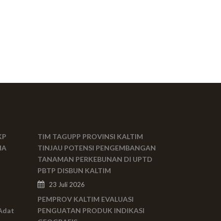
KP
TIM TAGUPP PROVINSI KALTIM
MA
TINJAU POTENSI PENGEMBANGAN
TANAMAN PERKEBUNAN DI UPTD
PBTP DISBUN KALTIM
23 Juli 2026
PEMPROV KALTIM EVALUASI
Adat
PENGUATAN PRODUK INDIKASI