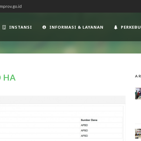
mprov.go.id
INSTANSI
INFORMASI & LAYANAN
PERKEB
0 HA
AR