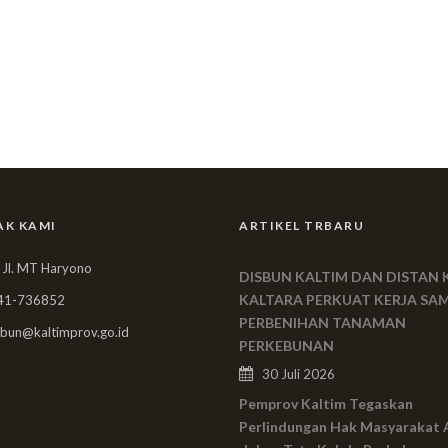
AK KAMI
ARTIKEL TRBARU
 Jl. MT Haryono
DISBUN KALTIM DAN DISTAN 
KALTARA PERKUAT KERJA SA
41-736852
PERBENIHAN TANAMAN
bun@kaltimprov.go.id
PERKEBUNAN
30 Juli 2026
Pemprov Kaltim Tegaskan
Perlindungan Hak Masyarakat 