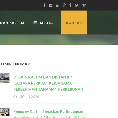
UNAN KALTIM
MEDIA
KONTAK
TIKEL TERBARU
DISBUN KALTIM DAN DISTAN KP
KALTARA PERKUAT KERJA SAMA
PERBENIHAN TANAMAN PERKEBUNAN
30 Juli 2026
Pemprov Kaltim Tegaskan Perlindungan
Hak Masyarakat Adat dalam Tata Kelola