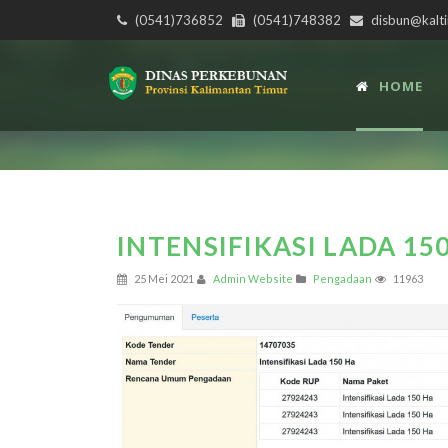
(0541)736852
(0541)748382
disbun@kalti
HOME
INTENSIFIKASI LADA 15
25 Mei 2021
Admin Website
Pengadaan
11963