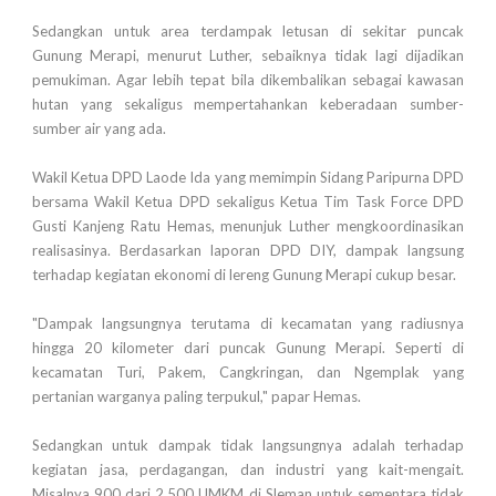
Sedangkan untuk area terdampak letusan di sekitar puncak
Gunung Merapi, menurut Luther, sebaiknya tidak lagi dijadikan
pemukiman. Agar lebih tepat bila dikembalikan sebagai kawasan
hutan yang sekaligus mempertahankan keberadaan sumber-
sumber air yang ada.
Wakil Ketua DPD Laode Ida yang memimpin Sidang Paripurna DPD
bersama Wakil Ketua DPD sekaligus Ketua Tim Task Force DPD
Gusti Kanjeng Ratu Hemas, menunjuk Luther mengkoordinasikan
realisasinya. Berdasarkan laporan DPD DIY, dampak langsung
terhadap kegiatan ekonomi di lereng Gunung Merapi cukup besar.
"Dampak langsungnya terutama di kecamatan yang radiusnya
hingga 20 kilometer dari puncak Gunung Merapi. Seperti di
kecamatan Turi, Pakem, Cangkringan, dan Ngemplak yang
pertanian warganya paling terpukul," papar Hemas.
Sedangkan untuk dampak tidak langsungnya adalah terhadap
kegiatan jasa, perdagangan, dan industri yang kait-mengait.
Misalnya 900 dari 2.500 UMKM di Sleman untuk sementara tidak