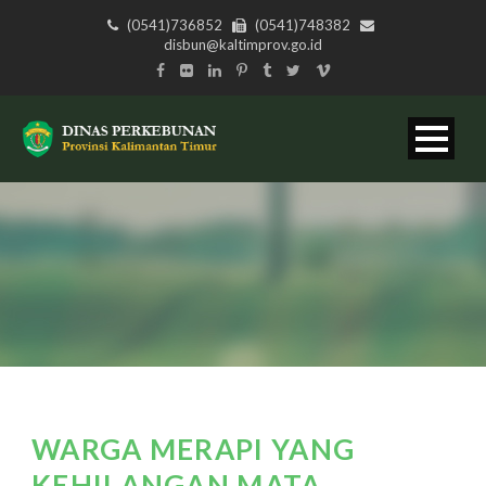
(0541)736852
(0541)748382
disbun@kaltimprov.go.id
WARGA MERAPI YANG
KEHILANGAN MATA