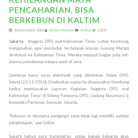
PENCAHARIAN, BISA
BERKEBUN DI KALTIM
23 November 2010
Admin Website
Artikel
13157
Jakarta
- Anggota DPD asal Kalimantan Timur, Luther Kombong,
mengusulkan agar penduduk terdampak letusan Gunung Merapi
direlokasi ke Kalimantan Timur. Mereka menjadi bagian pola inti-
plasma perkebunan kelapa sawit di sana.
Demikian bunyi surat elektronik yang dikirimkan Setjen DPD,
Selasa (23/11/2010). Disebutkan usulan itu disampaikan Kombong
ketika membacakan Laporan Kegiatan Anggota DPD asal
Kalimantan Timur di Sidang Paripurna DPD, Gedung Nusantara V,
Kompleks Parlemen, Senayan, Jakarta.
“Relokasi ini terutama pengungsi yang tidak lagi memiliki sumber
penghidupan,” ujar Luther.
Seperti halnya para transmigran, setiap kepala keluarga akan