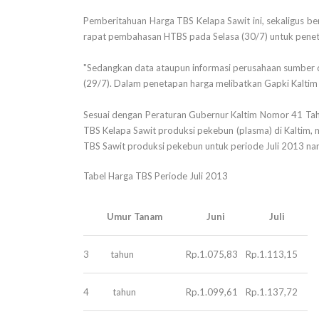
Pemberitahuan Harga TBS Kelapa Sawit ini, sekaligus b
rapat pembahasan HTBS pada Selasa (30/7) untuk pene
"Sedangkan data ataupun informasi perusahaan sumber
(29/7). Dalam penetapan harga melibatkan Gapki Kaltim d
Sesuai dengan Peraturan Gubernur Kaltim Nomor 41 Ta
TBS Kelapa Sawit produksi pekebun (plasma) di Kaltim, ma
TBS Sawit produksi pekebun untuk periode Juli 2013 nan
Tabel Harga TBS Periode Juli 2013
Umur Tanam
Juni
Juli
3 tahun
Rp.1.075,83
Rp.1.113,15
4 tahun
Rp.1.099,61
Rp.1.137,72