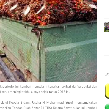
LA
 periode Juli kembali mengalami kenaikan akibat dari produksi dan
terus meningkat khususnya sejak tahun 2013 ini.
 melalui Kepala Bidang Usaha H Mohammad Yusuf mengemukakan
belian Tandan Buah Segar (H-TBS) Kelapa Sawit bulan ini kembali