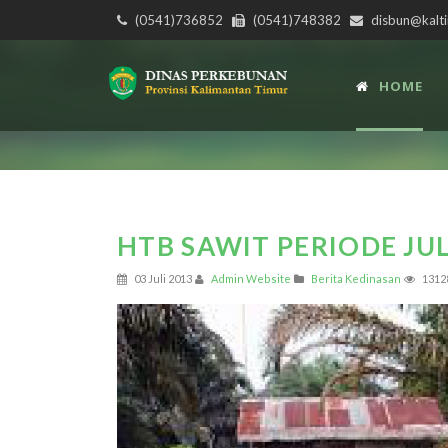
(0541)736852
(0541)748382
disbun@kalti
HOME
HTB SAWIT PERIODE JUL
03 Juli 2013
Admin Website
Berita Kedinasan
1312