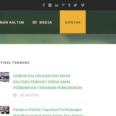
UNAN KALTIM
MEDIA
KONTAK
TIKEL TERBARU
DISBUN KALTIM DAN DISTAN KP
KALTARA PERKUAT KERJA SAMA
PERBENIHAN TANAMAN PERKEBUNAN
30 Juli 2026
Pemprov Kaltim Tegaskan Perlindungan
Hak Masyarakat Adat dalam Tata Kelola