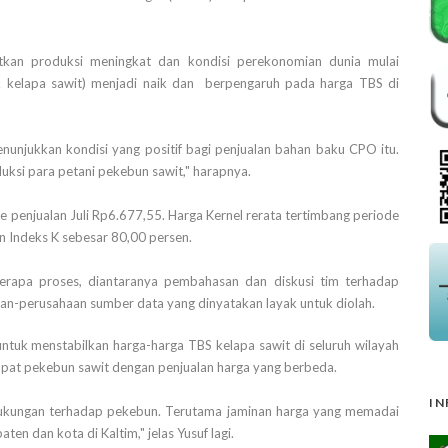
atkan produksi meningkat dan kondisi perekonomian dunia mulai
 kelapa sawit) menjadi naik dan berpengaruh pada harga TBS di
unjukkan kondisi yang positif bagi penjualan bahan baku CPO itu.
uksi para petani pekebun sawit," harapnya.
e penjualan Juli Rp6.677,55. Harga Kernel rerata tertimbang periode
 Indeks K sebesar 80,00 persen.
berapa proses, diantaranya pembahasan dan diskusi tim terhadap
an-perusahaan sumber data yang dinyatakan layak untuk diolah.
untuk menstabilkan harga-harga TBS kelapa sawit di seluruh wilayah
apat pekebun sawit dengan penjualan harga yang berbeda.
IN
dukungan terhadap pekebun. Terutama jaminan harga yang memadai
ten dan kota di Kaltim," jelas Yusuf lagi.