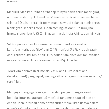
ujarnya.
Menurut Mari kebutuhan terhadap minyak sawit terus meningkat,
misalnya terhadap kebutuhan biofuel dunia. Mari mencontohkan
selama 10 tahun terakhir permintaan sawit di belahan dunia terus
meningkat, seperti Eropa sudah meningkat dari US$ 800 juta
hingga menembus US$ 2 miliar, termasuk India, China, dan lain-lain.
Sektor persawitan Indonesia terus memberikan kenaikan
kontribusi terhadap GDP dari 2,4% menjadi 3,3%. Produk sawit
dari sisi produksi terus naik 10% setiap tahunnya dengan capaian
ekspor tahun 2010 ini bisa mencapai US$ 15 miliar.
"Mari kita berinvestasi, melakukan R and D (research and
development) yang tepat, meningkatkan image (citra) merek anda,"
seru Mari.
Mari juga mengingatkan agar masalah pengembangan sawit
berkelanjutan (sustainablity) menjadi tantangan saat ini dan ke
depan. Menurut Mari pemerintah sudah melakukan upaya dalam
menyikapi tantangan besar antara masalah perdagangan dengan