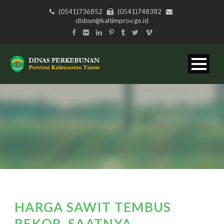
(0541)736852
(0541)748382
disbun@kaltimprov.go.id
HARGA SAWIT TEMBUS
REKOR, SAATNYA