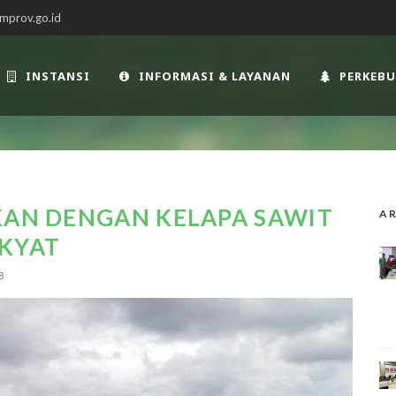
mprov.go.id
INSTANSI
INFORMASI & LAYANAN
PERKEB
KAN DENGAN KELAPA SAWIT
AR
AKYAT
8