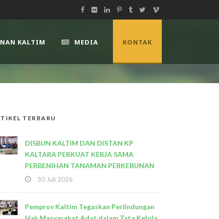
UNAN KALTIM
MEDIA
KONTAK
TIKEL TERBARU
DISBUN KALTIM DAN DISTAN KP
KALTARA PERKUAT KERJA SAMA
PERBENIHAN TANAMAN PERKEBUNAN
30 Juli 2026
Pemprov Kaltim Tegaskan Perlindungan
Hak Masyarakat Adat dalam Tata Kelola