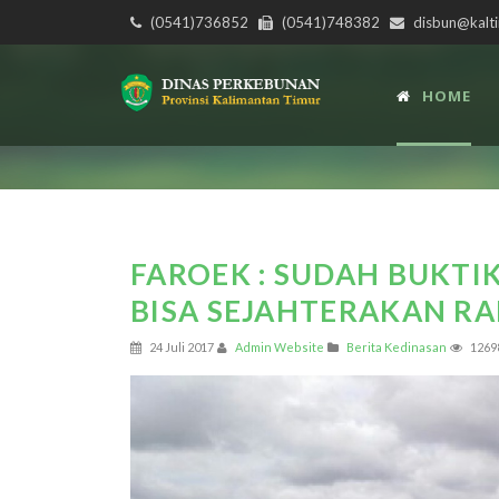
(0541)736852
(0541)748382
disbun@kalti
HOME
FAROEK : SUDAH BUKTI
BISA SEJAHTERAKAN R
24 Juli 2017
Admin Website
Berita Kedinasan
1269