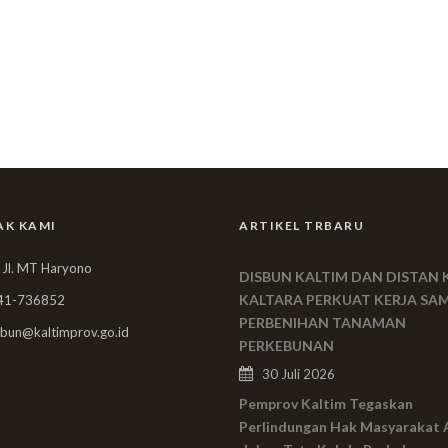
AK KAMI
ARTIKEL TRBARU
 Jl. MT Haryono
DISBUN KALTIM DAN DISTAN 
KALTARA PERKUAT KERJA SA
41-736852
PERBENIHAN TANAMAN
bun@kaltimprov.go.id
PERKEBUNAN
30 Juli 2026
Pemprov Kaltim Tegaskan
Perlindungan Hak Masyarakat 