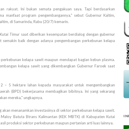
kan rakyat. Ini bukan semata pengakuan saya. Tapi berdasarkan
ima manfaat program pengembangannya," sebut Gubernur Kaltim,
ltim, di Samarinda, Rabu (20/7) kemarin.
Kutai Timur saat diberikan kesempatan berdialog dengan gubernur
at semakin baik dengan adanya pengembangan perkebunan kelapa
n perkebunan kelapa sawit maupun mendapat bagian kebun plasma.
gembangan kelapa sawit yang dikembangkan Gubernur Faroek saat
 2 – 5 hektare lahan kepada masyarakat untuk mengembangkan
aerah (BPD) bekerjasama membagikan bibitnya. Ini yang sekarang
akan mereka," ungkapnya.
ng akan menanamkan investasinya di sektor perkebunan kelapa sawit.
IN
 Maloy Batuta Btrans Kalimantan (KEK MBTK) di Kabupaten Kutai
asil produksi sektor perkebunan maupun pertanian arti luas lainnya.