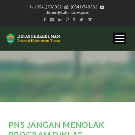
(0541)736852
(0541)748382
disbun@kaltimprov.go.id
PNS JANGAN MENOLAK
PROGRAM DIKLAT