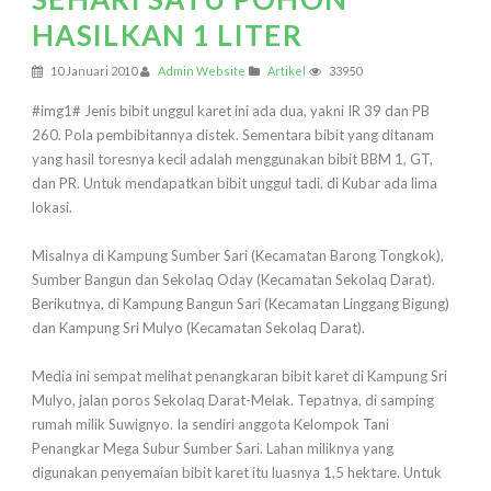
HASILKAN 1 LITER
10 Januari 2010
Admin Website
Artikel
33950
#img1# Jenis bibit unggul karet ini ada dua, yakni IR 39 dan PB
260. Pola pembibitannya distek. Sementara bibit yang ditanam
yang hasil toresnya kecil adalah menggunakan bibit BBM 1, GT,
dan PR. Untuk mendapatkan bibit unggul tadi, di Kubar ada lima
lokasi.
Misalnya di Kampung Sumber Sari (Kecamatan Barong Tongkok),
Sumber Bangun dan Sekolaq Oday (Kecamatan Sekolaq Darat).
Berikutnya, di Kampung Bangun Sari (Kecamatan Linggang Bigung)
dan Kampung Sri Mulyo (Kecamatan Sekolaq Darat).
Media ini sempat melihat penangkaran bibit karet di Kampung Sri
Mulyo, jalan poros Sekolaq Darat-Melak. Tepatnya, di samping
rumah milik Suwignyo. Ia sendiri anggota Kelompok Tani
Penangkar Mega Subur Sumber Sari. Lahan miliknya yang
digunakan penyemaian bibit karet itu luasnya 1,5 hektare. Untuk