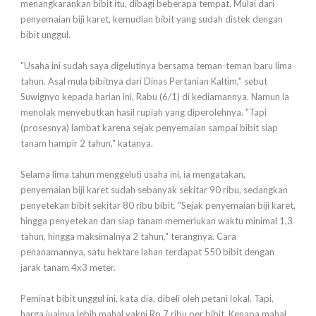
menangkarankan bibit itu, dibagi beberapa tempat. Mulai dari
penyemaian biji karet, kemudian bibit yang sudah distek dengan
bibit unggul.
"Usaha ini sudah saya digelutinya bersama teman-teman baru lima
tahun. Asal mula bibitnya dari Dinas Pertanian Kaltim," sebut
Suwignyo kepada harian ini, Rabu (6/1) di kediamannya. Namun ia
menolak menyebutkan hasil rupiah yang diperolehnya. "Tapi
(prosesnya) lambat karena sejak penyemaian sampai bibit siap
tanam hampir 2 tahun," katanya.
Selama lima tahun menggeluti usaha ini, ia mengatakan,
penyemaian biji karet sudah sebanyak sekitar 90 ribu, sedangkan
penyetekan bibit sekitar 80 ribu bibit. "Sejak penyemaian biji karet,
hingga penyetekan dan siap tanam memerlukan waktu minimal 1,3
tahun, hingga maksimalnya 2 tahun," terangnya. Cara
penanamannya, satu hektare lahan terdapat 550 bibit dengan
jarak tanam 4x3 meter.
Peminat bibit unggul ini, kata dia, dibeli oleh petani lokal. Tapi,
harga jualnya lebih mahal yakni Rp 7 ribu per bibit. Kenapa mahal,