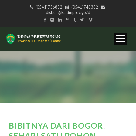
(0541)736852
(0541)748382
disbun@kaltimprov.go.id
BIBITNYA DARI BOGOR,
SEHARI SATU POHON