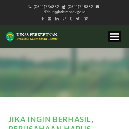
(0541)736852
(0541)748382
disbun@kaltimprov.go.id
JIKA INGIN BERHASIL,
PERUSAHAAN HARUS