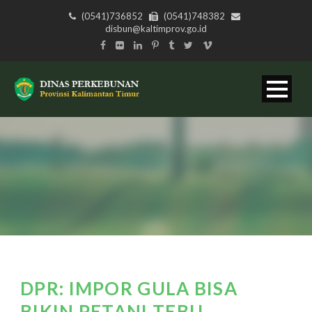
(0541)736852
(0541)748382
disbun@kaltimprov.go.id
DPR: IMPOR GULA BISA
BIKIN PETANI TEBU