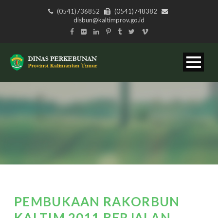
(0541)736852
(0541)748382
disbun@kaltimprov.go.id
PEMBUKAAN RAKORBUN
KALTIM 2011 BERJALAN