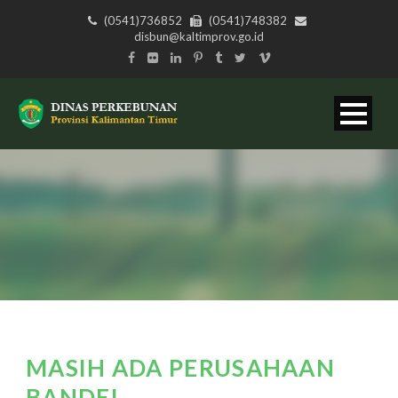
(0541)736852
(0541)748382
disbun@kaltimprov.go.id
MASIH ADA PERUSAHAAN
BANDEL