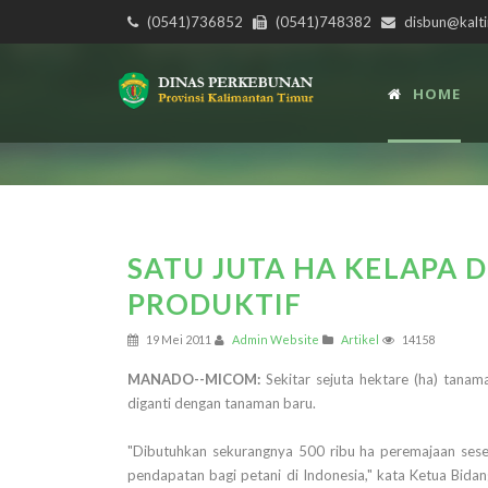
(0541)736852
(0541)748382
disbun@kalti
HOME
SATU JUTA HA KELAPA D
PRODUKTIF
19 Mei 2011
Admin Website
Artikel
14158
MANADO--MICOM:
Sekitar sejuta hektare (ha) tanama
diganti dengan tanaman baru.
"Dibutuhkan sekurangnya 500 ribu ha peremajaan sese
pendapatan bagi petani di Indonesia," kata Ketua Bida