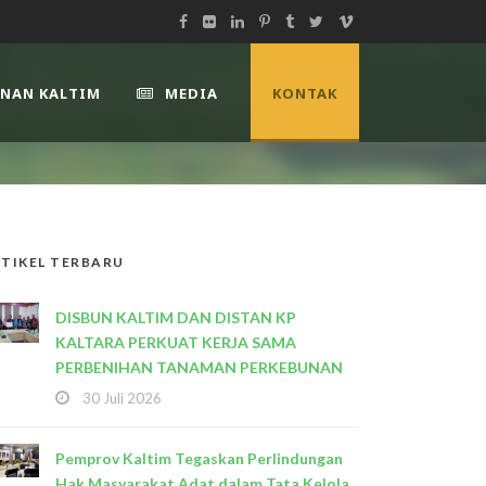
UNAN KALTIM
MEDIA
KONTAK
TIKEL TERBARU
DISBUN KALTIM DAN DISTAN KP
KALTARA PERKUAT KERJA SAMA
PERBENIHAN TANAMAN PERKEBUNAN
30 Juli 2026
Pemprov Kaltim Tegaskan Perlindungan
Hak Masyarakat Adat dalam Tata Kelola