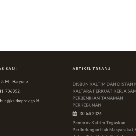
AK KAMI
ARTIKEL TRBARU
 Jl. MT Haryono
DISBUN KALTIM DAN DISTAN 
KALTARA PERKUAT KERJA SA
41-736852
PERBENIHAN TANAMAN
bun@kaltimprov.go.id
PERKEBUNAN
30 Juli 2026
Pemprov Kaltim Tegaskan
Perlindungan Hak Masyarakat 