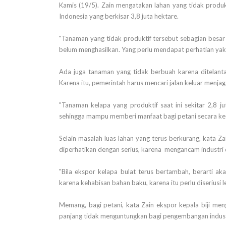
Kamis (19/5). Zain mengatakan lahan yang tidak produkt
Indonesia yang berkisar 3,8 juta hektare.
"Tanaman yang tidak produktif tersebut sebagian besar
belum menghasilkan. Yang perlu mendapat perhatian yakni 
Ada juga tanaman yang tidak berbuah karena ditelanta
Karena itu, pemerintah harus mencari jalan keluar menja
"Tanaman kelapa yang produktif saat ini sekitar 2,8 j
sehingga mampu memberi manfaat bagi petani secara kese
Selain masalah luas lahan yang terus berkurang, kata Z
diperhatikan dengan serius, karena mengancam industri 
"Bila ekspor kelapa bulat terus bertambah, berarti ak
karena kehabisan bahan baku, karena itu perlu diseriusi l
Memang, bagi petani, kata Zain ekspor kepala biji meng
panjang tidak menguntungkan bagi pengembangan industr