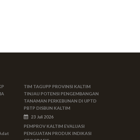
KP
TIM TAGUPP PROVINSI KALTIM
MA
TINJAU POTENSI PENGEMBANGAN
TANAMAN PERKEBUNAN DI UPTD
PBTP DISBUN KALTIM
23 Juli 2026
PEMPROV KALTIM EVALUASI
Adat
PENGUATAN PRODUK INDIKASI