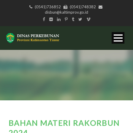
(0541)736852
(0541)748382
disbun@kaltimprov.go.id
BAHAN MATERI RAKORBUN
2024