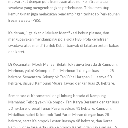
masyarakat dengan pola kemitraan atau nonkemitraan atau
swadaya yang mengembangkan perkebunan. Tidak menutup
kemungkinan juga melakukan pendampingan terhadap Perkebunan
Besar Swasta (PBS).
Ke depan, juga akan dilakukan identifikasi kebun plasma, dan
mengupayakan mendampingi pola-pola PBS. Pola kemitraan
swadaya atau mandiri untuk Kubar banyak di lakukan petani kakao
dan karet.
Di Kecamatan Mook Manaar Bulatn lokasinya berada di Kampung
Marimun, yakni Kelompok Tani Marimun 1 dengan luas lahan 25
hektare. Sementara Kelompok Tani Bina Harapan 1 luasnya 50
hektare, disusul Kampung Muara Jawaq dengan luas 20 hektare.
Sementara di Kecamatan Long Hubung berada di Kampung
Mamahak Teboq yakni Kelompok Tani Karya Bersama dengan luas
50 hektare, disusul Tunas Payang seluas 41 hektare, Kampung
Matalibaq yakni Kelompok Tani Paran Maran dengan luas 28
hektare, serta Kelompok Lestari luasnya 48 hektare, dan Karet
Pamili 52 hektare. Ada juga kelompok Karet Indah Jaya seluas 56