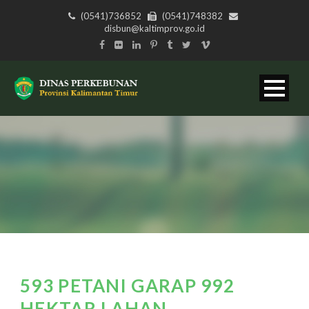
(0541)736852
(0541)748382
disbun@kaltimprov.go.id
593 PETANI GARAP 992
HEKTAR LAHAN