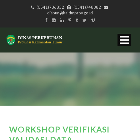
(0541)736852
(0541)748382
disbun@kaltimprov.go.id
WORKSHOP VERIFIKASI
VALIDASI DATA