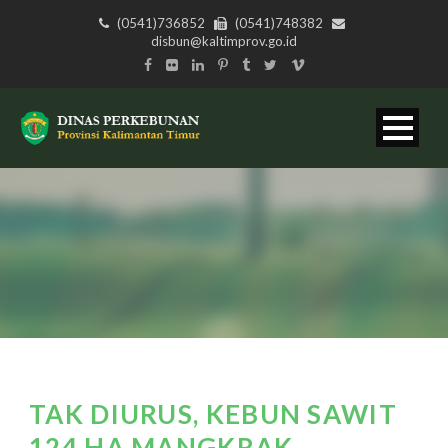
(0541)736852
(0541)748382
disbun@kaltimprov.go.id
TAK DIURUS, KEBUN SAWIT
124 HA MANGKRAK