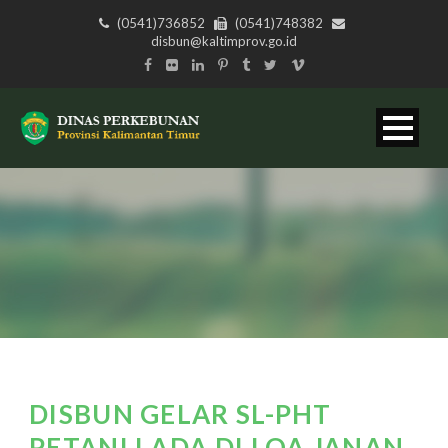
(0541)736852
(0541)748382
disbun@kaltimprov.go.id
DISBUN GELAR SL-PHT
PETANI LADA DI LOA JANAN