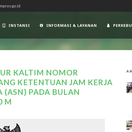
mprov.go.id
INSTANSI
INFORMASI & LAYANAN
PERKEB
NUR KALTIM NOMOR
AR
TANG KETENTUAN JAM KERJA
A (ASN) PADA BULAN
0 M