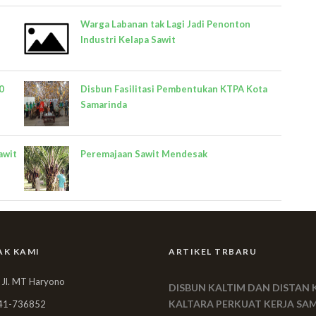
Warga Labanan tak Lagi Jadi Penonton
Industri Kelapa Sawit
0
Disbun Fasilitasi Pembentukan KTPA Kota
Samarinda
awit
Peremajaan Sawit Mendesak
AK KAMI
ARTIKEL TRBARU
 Jl. MT Haryono
DISBUN KALTIM DAN DISTAN 
KALTARA PERKUAT KERJA SA
41-736852