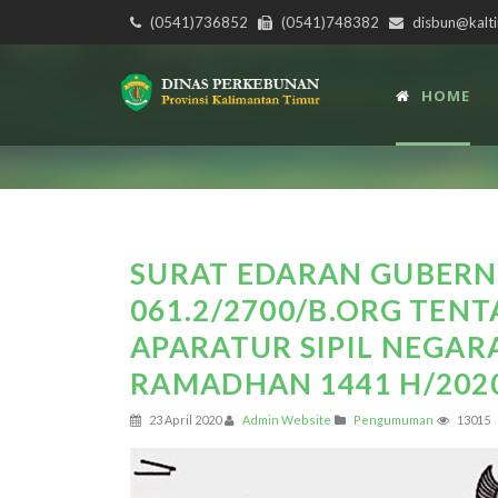
(0541)736852
(0541)748382
disbun@kalti
HOME
SURAT EDARAN GUBER
061.2/2700/B.ORG TEN
APARATUR SIPIL NEGAR
RAMADHAN 1441 H/202
23 April 2020
Admin Website
Pengumuman
13015