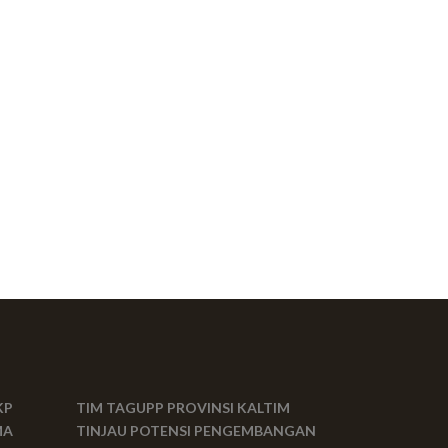
KP
TIM TAGUPP PROVINSI KALTIM
MA
TINJAU POTENSI PENGEMBANGAN