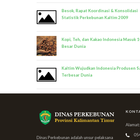
Besok, Rapat Koordinasi & Konsolidasi
Statistik Perkebunan Kaltim 2009
Kopi, Teh, dan Kakao Indonesia Masuk 1
Besar Dunia
Kaltim Wujudkan Indonesia Produsen S
Terbesar Dunia
KONT
Alamat:
05
Dinas Perkebunan adalah unsur pelaksana