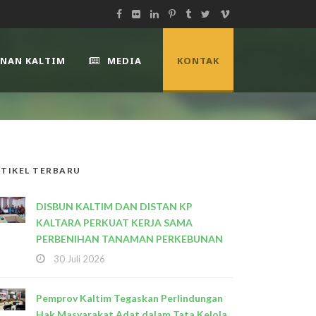
UNAN KALTIM
MEDIA
KONTAK
TIKEL TERBARU
DISBUN KALTIM DAN DISTAN KP
KALTARA PERKUAT KERJA SAMA
PERBENIHAN TANAMAN PERKEBUNAN
30 Juli 2026
Pemprov Kaltim Tegaskan Perlindungan
Hak Masyarakat Adat dalam Tata Kelola