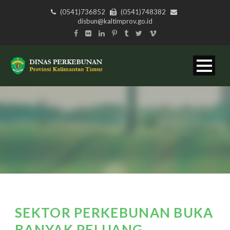
(0541)736852
(0541)748382
disbun@kaltimprov.go.id
SEKTOR PERKEBUNAN BUKA
BANYAK PELUANG