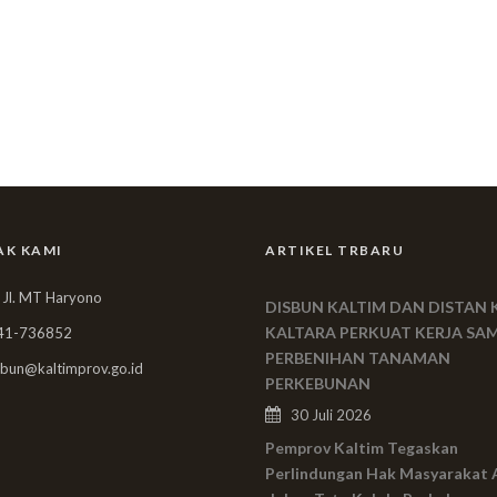
AK KAMI
ARTIKEL TRBARU
 Jl. MT Haryono
DISBUN KALTIM DAN DISTAN 
KALTARA PERKUAT KERJA SA
41-736852
PERBENIHAN TANAMAN
bun@kaltimprov.go.id
PERKEBUNAN
30 Juli 2026
Pemprov Kaltim Tegaskan
Perlindungan Hak Masyarakat 