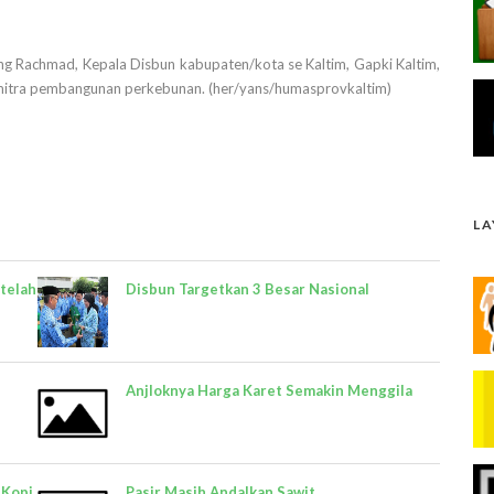
jang Rachmad, Kepala Disbun kabupaten/kota se Kaltim, Gapki Kaltim,
mitra pembangunan perkebunan. (her/yans/humasprovkaltim)
L
telah
Disbun Targetkan 3 Besar Nasional
Anjloknya Harga Karet Semakin Menggila
 Kopi
Pasir Masih Andalkan Sawit