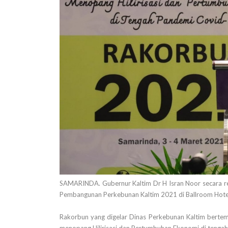
SAMARINDA. Gubernur Kaltim Dr H Isran Noor secara r
Pembangunan Perkebunan Kaltim 2021 di Ballroom Hotel
Rakorbun yang digelar Dinas Perkebunan Kaltim berte
menopang Hilirisasi dan Pertumbuhan Ekonomi di tenga