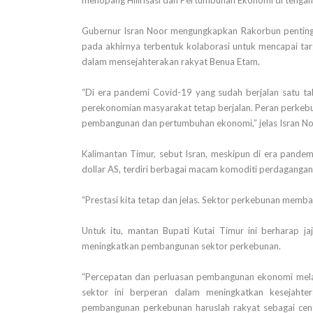
Gubernur Isran Noor mengungkapkan Rakorbun penting 
pada akhirnya terbentuk kolaborasi untuk mencapai tar
dalam mensejahterakan rakyat Benua Etam.
“Di era pandemi Covid-19 yang sudah berjalan satu tah
perekonomian masyarakat tetap berjalan. Peran perkebun
pembangunan dan pertumbuhan ekonomi,” jelas Isran No
Kalimantan Timur, sebut Isran, meskipun di era pande
dollar AS, terdiri berbagai macam komoditi perdaganga
“Prestasi kita tetap dan jelas. Sektor perkebunan mem
Untuk itu, mantan Bupati Kutai Timur ini berharap ja
meningkatkan pembangunan sektor perkebunan.
“Percepatan dan perluasan pembangunan ekonomi melalu
sektor ini berperan dalam meningkatkan kesejahte
pembangunan perkebunan haruslah rakyat sebagai cent