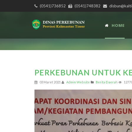
(0541)736852
(0541)748382
disbun@kalti
HOME
PERKEBUNAN UNTUK K
03 Maret 2021
Admin Website
Berita Daerah
1277