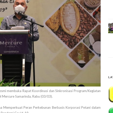
LA
esmi membuka Rapat Koordinasi dan Sinkronisasi Program/Kegiatan
 Mercure Samarinda, Rabu (03/03).
ma Memperkuat Peran Perkebunan Berbasis Korporasi Petani dalam
h Pandemi Covid-19.