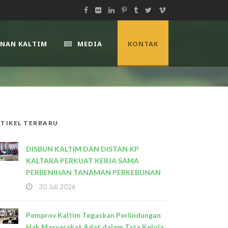
UNAN KALTIM
MEDIA
KONTAK
TIKEL TERBARU
DISBUN KALTIM DAN DISTAN KP
KALTARA PERKUAT KERJA SAMA
PERBENIHAN TANAMAN PERKEBUNAN
30 Juli 2026
Pemprov Kaltim Tegaskan Perlindungan
Hak Masyarakat Adat dalam Tata Kelola