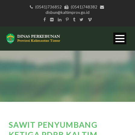
(0541)736852
(0541)748382
disbun@kaltimprov.go.id
SAWIT PENYUMBANG
KETIGA PDRB KALTIM