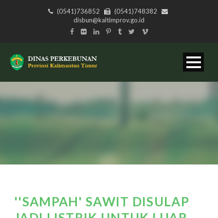
(0541)736852
(0541)748382
disbun@kaltimprov.go.id
''SAMPAH' SAWIT DISULAP
JADI LISTRIK UNTUK LUAR