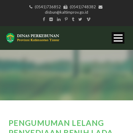
(0541)736852
(0541)748382
disbun@kaltimprov.go.id
PENGUMUMAN LELANG
PENYEDIAAN BENIH LADA