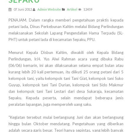
07 Juni 2012
Admin Website
Artikel
12459
PENAJAM. Dalam rangka memberi pengetahuan praktis kepada
petani lada, Dinas Perkebunan Kaltim melalui Bidang Perlindungan
melaksanakan Sekolah Lapang Pengendalian Hama Terpadu (SL-
PHT) untuk petani lada di kecamatan Sepaku, PPU.
Menurut Kepala Disbun Kaltim, diwakili oleh Kepala Bidang
Perlindungan, Ir.H. Yus Alwi Rahman acara yang dibuka Rabu
(06/06) kemarin, ini akan dilaksanakan selama empat bulan atau
kurang lebih 20 kali pertemuan, itu diikuti 25 orang petani dari 5
kelompok tani, yaitu kelompok tani Tani Giat, kelompok tani Suko
Guyup, kelompok tani Tani Durian, kelompok tani Sido Makmur
dan kelompok tani Tani Lestari dari desa Sukaraja, kecamatan
Sepaku. Kepada peserta, selain mendapat beberapa jenis
peralatan lapangan, juga memperoleh uang saku.
"Kegiatan tersebut mulai berlangsung Juni dan akan berlangsung
hingga bulan Oktober mendatang. Pengetahuan yang diberikan
adalah secara garis besar. Teori hanya sepintas, yang lebih banyak