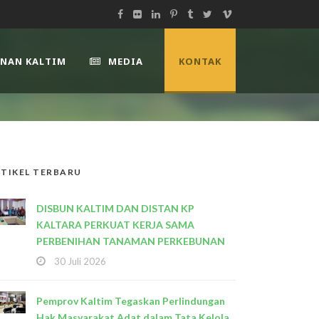
UNAN KALTIM
MEDIA
KONTAK
TIKEL TERBARU
DISBUN KALTIM DAN DISTAN KP
KALTARA PERKUAT KERJA SAMA
PERBENIHAN TANAMAN PERKEBUNAN
30 Juli 2026
Pemprov Kaltim Tegaskan Perlindungan
Hak Masyarakat Adat dalam Tata Kelola