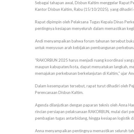
Sebagai tahapan awal, Disbun Kaltim menggelar Rapat
Kantor Disbun Kaltim, Rabu (15/10/2025), yang dihadiri o
Rapat dipimpin oleh Pelaksana Tugas Kepala Dinas Perk
pentingnya kesiapan menyeluruh dalam memastikan keg
Andi menyampaikan bahwa forum tahunan tersebut bukan 
untuk menyusun arah kebijakan pembangunan perkebunan 
“RAKORBUN 2025 harus menjadi ruang koordinasi yang produ
maupun kabupaten/kota, dapat menyatukan langkah, men
memajukan perkebunan berkelanjutan di Kaltim,” ujar And
Dalam kesempatan tersebut, rapat turut dihadiri oleh Pej
Perencanaan Disbun Kaltim.
Agenda dilanjutkan dengan paparan teknis oleh Anna Ha
rincian persiapan pelaksanaan RAKORBUN, mulai dari pe
pembagian tugas antarbidang, hingga kesiapan logistik
Anna menyampaikan pentingnya memastikan seluruh taha