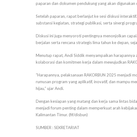
paparan dan dokumen pendukung yang akan digunakan 
Setelah paparan, rapat berlanjut ke sesi diskusi intera
substansi kegiatan, strategi publikasi, serta sinergi pr
Diskusi ini juga menyoroti pentingnya menonjolkan capa
berjalan serta rencana strategis lima tahun ke depan, s
Menutup rapat, Andi Siddik menyampaikan harapannya ag
kolaborasi dan komitmen kerja dalam mewujudkan RAK
“Harapannya, pelaksanaan RAKORBUN 2025 menjadi momen
rumusan program yang aplikatif, inovatif, dan mampu m
hijau,” ujar Andi.
Dengan kesiapan yang matang dan kerja sama lintas bi
menjadi forum penting dalam memperkuat arah kebijaka
Kalimantan Timur. (fif/disbun)
SUMBER : SEKRETARIAT