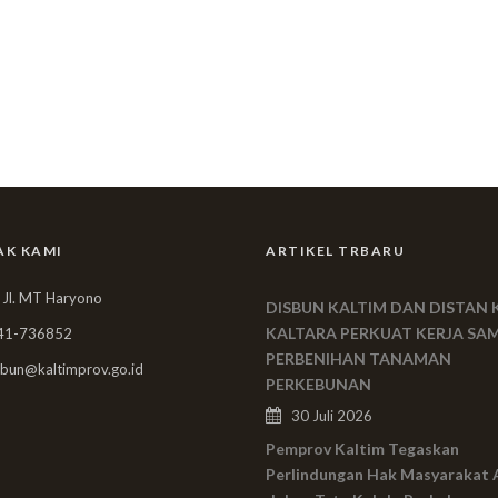
AK KAMI
ARTIKEL TRBARU
 Jl. MT Haryono
DISBUN KALTIM DAN DISTAN 
KALTARA PERKUAT KERJA SA
41-736852
PERBENIHAN TANAMAN
bun@kaltimprov.go.id
PERKEBUNAN
30 Juli 2026
Pemprov Kaltim Tegaskan
Perlindungan Hak Masyarakat 