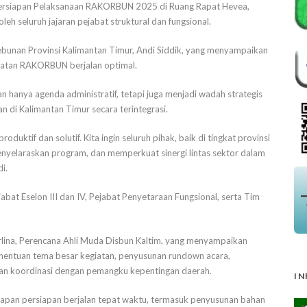
 Persiapan Pelaksanaan RAKORBUN 2025 di Ruang Rapat Hevea,
leh seluruh jajaran pejabat struktural dan fungsional.
ebunan Provinsi Kalimantan Timur, Andi Siddik, yang menyampaikan
iatan RAKORBUN berjalan optimal.
hanya agenda administratif, tetapi juga menjadi wadah strategis
di Kalimantan Timur secara terintegrasi.
ktif dan solutif. Kita ingin seluruh pihak, baik di tingkat provinsi
yelaraskan program, dan memperkuat sinergi lintas sektor dalam
i.
abat Eselon III dan IV, Pejabat Penyetaraan Fungsional, serta Tim
rlina, Perencana Ahli Muda Disbun Kaltim, yang menyampaikan
nentuan tema besar kegiatan, penyusunan rundown acara,
 dan koordinasi dengan pemangku kepentingan daerah.
IN
pan persiapan berjalan tepat waktu, termasuk penyusunan bahan