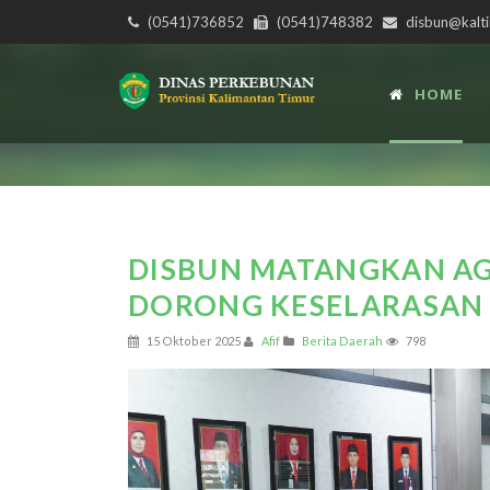
(0541)736852
(0541)748382
disbun@kalti
HOME
DISBUN MATANGKAN AG
DORONG KESELARASAN 
15 Oktober 2025
Afif
Berita Daerah
798