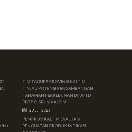
KP
TIM TAGUPP PROVINSI KALTIM
MA
TINJAU POTENSI PENGEMBANGAN
TANAMAN PERKEBUNAN DI UPTD
PBTP DISBUN KALTIM
23 Juli 2026
PEMPROV KALTIM EVALUASI
Adat
PENGUATAN PRODUK INDIKASI