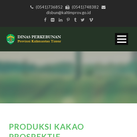
(0541)736852
(0541)748382
disbun@kaltimprov.go.id
PRODUKSI KAKAO
PROSPEKTIF