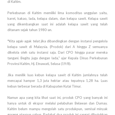
di Kaltim.
Perkebunan di Kaltim memiliki lima komoditas unggulan yaitu,
karet, kakao, lada, kelapa dalam, dan kelapa sawit. Kelapa sawit
yang dikembangkan saat ini adalah kelapa sawit yang telah
ditanam sejak tahun 1980-an.
"
Kita agak-agak telat jika dibandingkan dengan instansi pengelola
kelapa sawit di Malaysia. (Prodok) dari A hingga Z semuanya
dikelola oleh satu instansi saja. Dari CPO hingga pasar mereka
tangani. Begitu juga dengan lada," ujar Kepala Dinas Perkebunan
Provinsi Kaltim, Hj. Etnawati, Selasa (19/8).
Jika menilik luas kebun kelapa sawit di Kaltim jumlahnya telah
mencapai hamper 1,3 juta hektar atau tepatnya 1,28 ha. Luas
kebun terbesar berada di Kabupaten Kutai Timur.
Namun apa yang kita lihat saat ini, produk CPO yang banyak ini
hanya untuk di ekspor melalui pelabuhan Belawan dan Dumay.
Kaltim belum mampu mengolah satu produkpun, semisal minyak
goreng ataupun sabun. Padahal dua produk ini sangat dibutuhkan