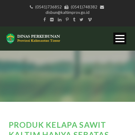
(0541)736852
(0541)748382
disbun@kaltimprov.go.id
PRODUK KELAPA SAWIT
KALTIM HANYA SEBATAS