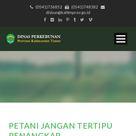
(0541)736852
(0541)748382
disbun@kaltimprov.go.id
PETANI JANGAN TERTIPU
PENANGKAR