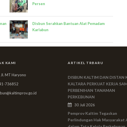
Persen
unan
Disbun Serahkan Bantuan Alat Pemadam
Karlabun
AK KAMI
ARTIKEL TRBARU
 Jl. MT Haryono
DISBUN KALTIM DAN DISTAN 
KALTARA PERKUAT KERJA SA
41-736852
PERBENIHAN TANAMAN
bun@kaltimprov.go.id
PERKEBUNAN
30 Juli 2026
Pemprov Kaltim Tegaskan
Perlindungan Hak Masyarakat 
dalam Tata Kelola Perkebunan