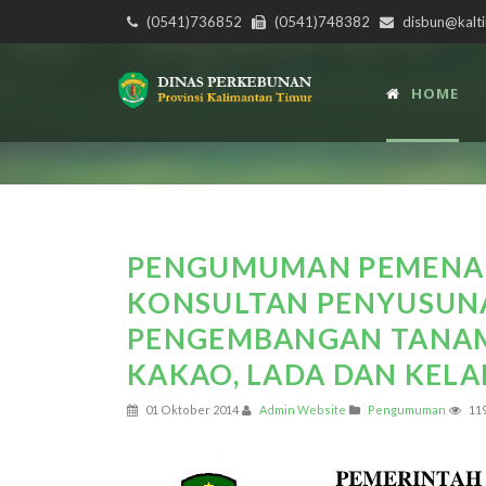
(0541)736852
(0541)748382
disbun@kalti
HOME
PENGUMUMAN PEMENAN
KONSULTAN PENYUSUNA
PENGEMBANGAN TANAMA
KAKAO, LADA DAN KELA
01 Oktober 2014
Admin Website
Pengumuman
11