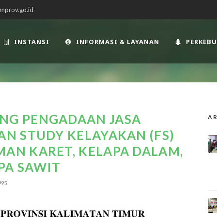
mprov.go.id
INSTANSI
INFORMASI & LAYANAN
PERKEB
G PENGADAAN JASA
AR
N STUDY KELAYAKAN (FS)
N KARET, KELAPA DALAM,
PA SAWIT
995