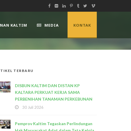
UNAN KALTIM
MEDIA
KONTAK
TIKEL TERBARU
DISBUN KALTIM DAN DISTAN KP
KALTARA PERKUAT KERJA SAMA
PERBENIHAN TANAMAN PERKEBUNAN
30 Juli 2026
Pemprov Kaltim Tegaskan Perlindungan
Hak Masyarakat Adat dalam Tata Kelola