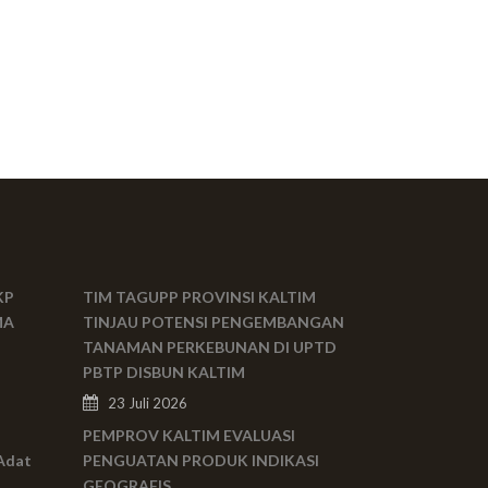
KP
TIM TAGUPP PROVINSI KALTIM
MA
TINJAU POTENSI PENGEMBANGAN
TANAMAN PERKEBUNAN DI UPTD
PBTP DISBUN KALTIM
23 Juli 2026
PEMPROV KALTIM EVALUASI
Adat
PENGUATAN PRODUK INDIKASI
GEOGRAFIS