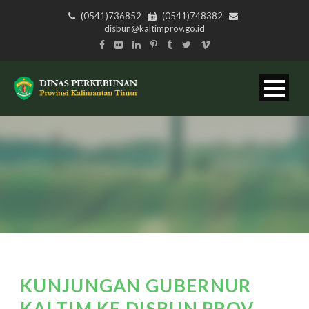
(0541)736852
(0541)748382
disbun@kaltimprov.go.id
KUNJUNGAN GUBERNUR
KALTIM KE DISBUN PROV.