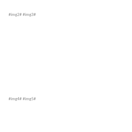
#img2# #img3#
#img4# #img5#