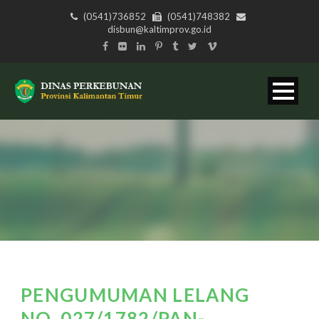
(0541)736852
(0541)748382
disbun@kaltimprov.go.id
PENGUMUMAN LELANG
NO. 027/1782/PAN-