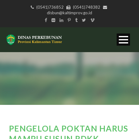
(0541)736852
(0541)748382
disbun@kaltimprov.go.id
PENGELOLA POKTAN HARUS
MAMPU SUSUN RDKK