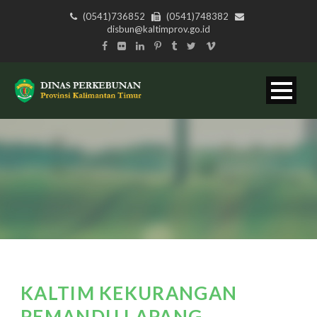
(0541)736852
(0541)748382
disbun@kaltimprov.go.id
KALTIM KEKURANGAN
PEMANDU LAPANG