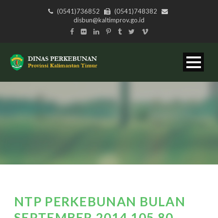
(0541)736852
(0541)748382
disbun@kaltimprov.go.id
NTP PERKEBUNAN BULAN
SEPTEMBER 2014 105,80