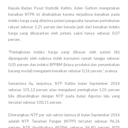
Kepala Badan Pusat Statistik Kaltim, Aden Gultom mengatakan
kenaikan NTPR ini disebabkan karena terjadinya kenaikan pada
indeks harga yang diterima petani pengusaha tanaman perkebunan
rakyat sebesar 2,25 persen dan berada jauh dari kenaikan indeks
harga yang dibayarkan oleh petani, yakni hanya sebesar 0,07
persen.
“Peningkatan indeks harga yang dibayar oleh petani (Ib)
dipengaruhi oleh naiknya indek konsumsi rumah tangga sebesar
0,05 persen dan indeksi BPPBM (biaya produksi dan penambahan
barang modal) mengalami kenaikan sebesar 0,16 persen,” urainya.
Sementara itu, lanjutnya, NTP Kaltim bulan September 2014
sebesar 101,12 persen atau mengalami peningkatan 1,01 persen
bila dibandingkan dengan NTP pada bulan Agustus lalu yang
tercatat sebesar 100,11 persen.
Diterangkan, NTP per sub sektor lainnya di bulan September 2014
adalah NTP Tanaman Pangan (NTPP) tercatat sebesar 96,26
persen; NTP Hortikultura (NTPH) sebesar 96,80 persen; NTP