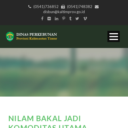
(0541)736852
(0541)748382
disbun@kaltimprov.go.id
NILAM BAKAL JADI
KOMODITAS UTAMA