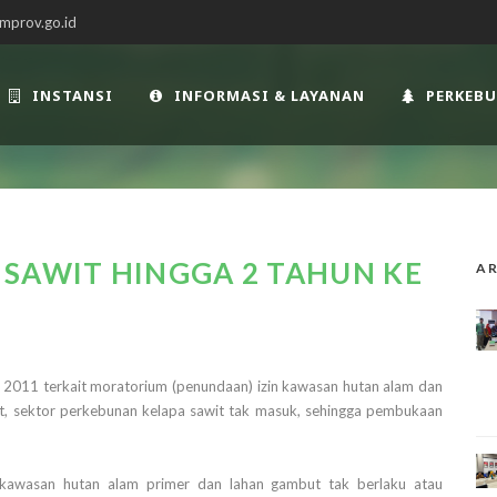
mprov.go.id
INSTANSI
INFORMASI & LAYANAN
PERKEB
 SAWIT HINGGA 2 TAHUN KE
AR
un 2011 terkait moratorium (penundaan) izin kawasan hutan alam dan
ut, sektor perkebunan kelapa sawit tak masuk, sehingga pembukaan
n kawasan hutan alam primer dan lahan gambut tak berlaku atau