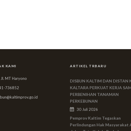
AK KAMI
ARTIKEL TRBARU
 Jl. MT Haryono
DISBUN KALTIM DAN DISTAN 
KALTARA PERKUAT KERJA SA
41-736852
PERBENIHAN TANAMAN
bun@kaltimprov.go.id
PERKEBUNAN
30 Juli 2026
Pemprov Kaltim Tegaskan
Perlindungan Hak Masyarakat 