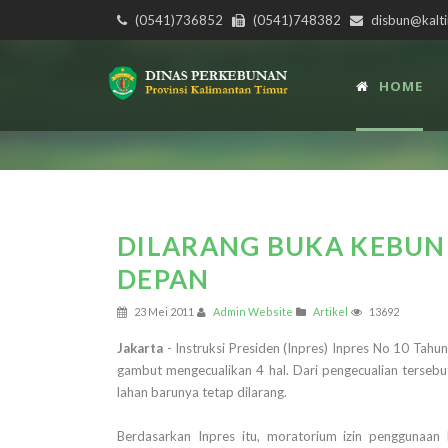
(0541)736852
(0541)748382
disbun@kalti
HOME
DILARANG BUKA KEBUN
DEPAN
23 Mei 2011
Admin Website
Artikel
13692
Jakarta
- Instruksi Presiden (Inpres) Inpres No 10 Tah
gambut mengecualikan 4 hal. Dari pengecualian terseb
lahan barunya tetap dilarang.
Berdasarkan Inpres itu, moratorium izin penggunaa