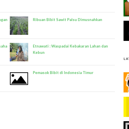
ngan
Ribuan Bibit Sawit Palsu Dimusnahkan
saha
Etnawati : Waspadai Kebakaran Lahan dan
Kebun
L
Pemasok Bibit di Indonesia Timur