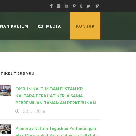
UNAN KALTIM
MEDIA
KONTAK
TIKEL TERBARU
DISBUN KALTIM DAN DISTAN KP
KALTARA PERKUAT KERJA SAMA
PERBENIHAN TANAMAN PERKEBUNAN
30 Juli 2026
Pemprov Kaltim Tegaskan Perlindungan
Hak Masyarakat Adat dalam Tata Kelola