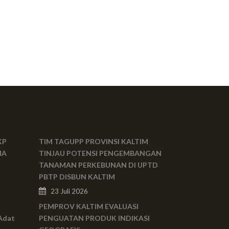
KP
TIM TAGUPP PROVINSI KALTIM
MA
TINJAU POTENSI PENGEMBANGAN
TANAMAN PERKEBUNAN DI UPTD
PBTP DISBUN KALTIM
23 Juli 2026
PEMPROV KALTIM EVALUASI
Adat
PENGUATAN PRODUK INDIKASI