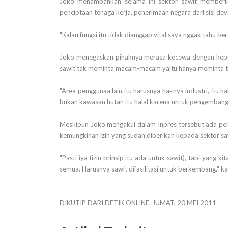
Joko menambahkan selama ini sektor sawit memberik
penciptaan tenaga kerja, penerimaan negara dari sisi d
"Kalau fungsi itu tidak dianggap vital saya nggak tahu bera
Joko menegaskan pihaknya merasa kecewa dengan keputu
sawit tak meminta macam-macam yaitu hanya meminta ti
"Area penggunaa lain itu harusnya haknya industri, itu h
bukan kawasan hutan itu halal karena untuk pengembanga
Meskipun Joko mengakui dalam Inpres tersebut ada peng
kemungkinan izin yang sudah diberikan kepada sektor sa
"Pasti iya (izin prinsip itu ada untuk sawit), tapi yang k
semua. Harusnya sawit difasilitasi untuk berkembang," k
DIKUTIP DARI DETIK ONLINE, JUMAT, 20 MEI 2011