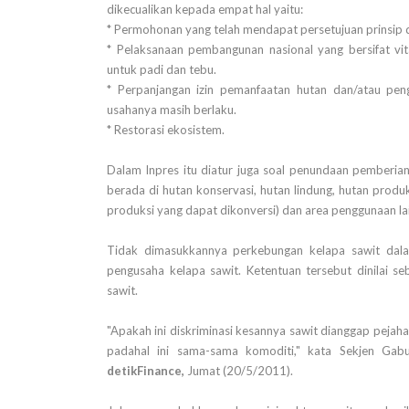
dikecualikan kepada empat hal yaitu:
* Permohonan yang telah mendapat persetujuan prinsip 
* Pelaksanaan pembangunan nasional yang bersifat vita
untuk padi dan tebu.
* Perpanjangan izin pemanfaatan hutan dan/atau pen
usahanya masih berlaku.
* Restorasi ekosistem.
Dalam Inpres itu diatur juga soal penundaan pemberian
berada di hutan konservasi, hutan lindung, hutan produk
produksi yang dapat dikonversi) dan area penggunaan lai
Tidak dimasukkannya perkebungan kelapa sawit dala
pengusaha kelapa sawit. Ketentuan tersebut dinilai se
sawit.
"Apakah ini diskriminasi kesannya sawit dianggap pejahat
padahal ini sama-sama komoditi," kata Sekjen Gab
detikFinance,
Jumat (20/5/2011).