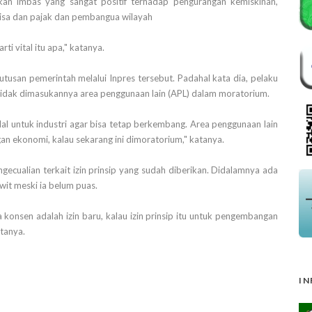
an imbas yang sangat positif terhadap pengurangan kemiskinan,
evisa dan pajak dan pembangua wilayah
rti vital itu apa," katanya.
san pemerintah melalui Inpres tersebut. Padahal kata dia, pelaku
dak dimasukannya area penggunaan lain (APL) dalam moratorium.
alal untuk industri agar bisa tetap berkembang. Area penggunaan lain
n ekonomi, kalau sekarang ini dimoratorium," katanya.
ecualian terkait izin prinsip yang sudah diberikan. Didalamnya ada
wit meski ia belum puas.
ita konsen adalah izin baru, kalau izin prinsip itu untuk pengembangan
atanya.
IN