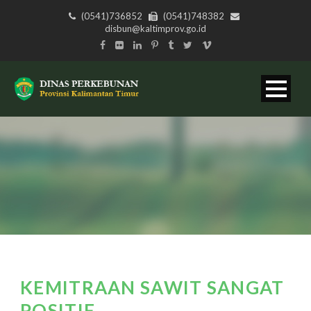
(0541)736852
(0541)748382
disbun@kaltimprov.go.id
KEMITRAAN SAWIT SANGAT
POSITIF